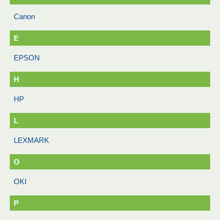
Canon
E
EPSON
H
HP
L
LEXMARK
O
OKI
P