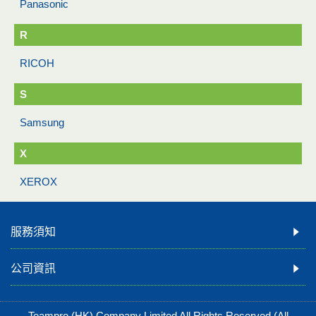
Panasonic
R
RICOH
S
Samsung
X
XEROX
服務須知
公司資訊
Teampro (HK) Company Limited All Rights Reserved.(All