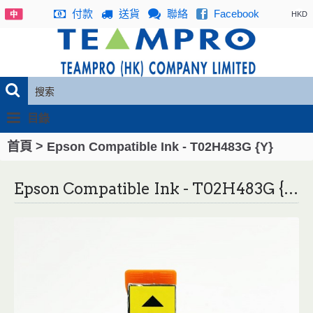
付款
送貨
聯絡
Facebook
HKD
目錄
>
首頁
Epson Compatible Ink - T02H483G {Y}
Epson Compatible Ink - T02H483G {Y}