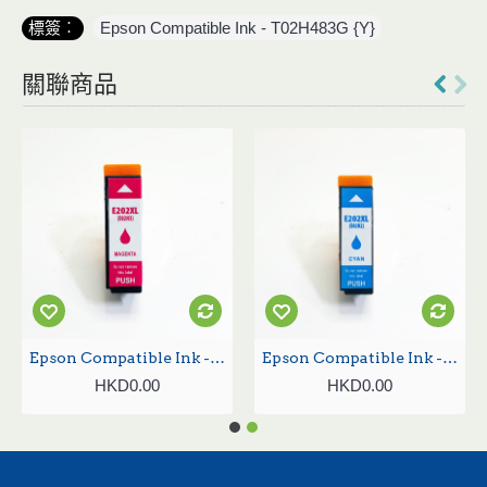
標簽︰
Epson Compatible Ink - T02H483G {Y}
關聯商品
Epson Compatible Ink - T02H383G {M}
Epson Compatible Ink - T02H283 {C}
HKD0.00
HKD0.00